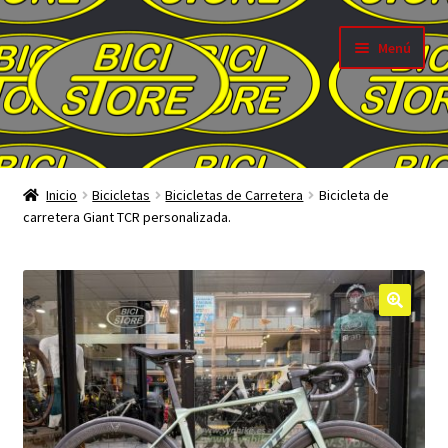
Ir
Ir
Menú
a
al
la
contenido
navegación
Inicio
Inicio
Bicicletas
Bicicletas de Carretera
Bicicleta de
carretera Giant TCR personalizada.
google-site-verification: google4f9750a8244668d2.html
MEGALIQUIDACIONES FIN DE TEMPORADA 2023