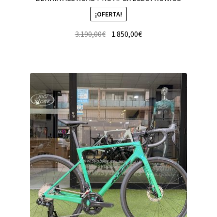
¡OFERTA!
3.190,00
€
1.850,00
€