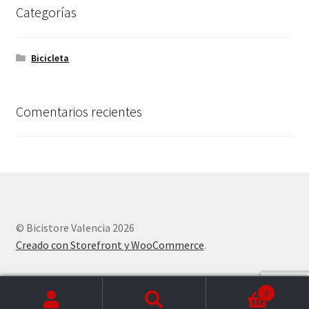
Categorías
Bicicleta
Comentarios recientes
© Bicistore Valencia 2026
Creado con Storefront y WooCommerce
.
0
Buscar
Buscar