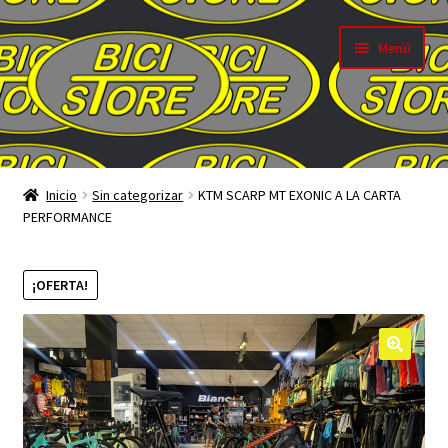
Ir
Ir
Menú
a
al
la
contenido
navegación
Inicio
Inicio
Sin categorizar
KTM SCARP MT EXONIC A LA CARTA
PERFORMANCE
google-site-verification: google4f9750a8244668d2.html
MEGALIQUIDACIONES FIN DE TEMPORADA 2023
¡OFERTA!